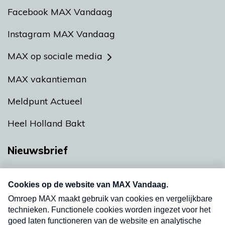
Facebook MAX Vandaag
Instagram MAX Vandaag
MAX op sociale media
MAX vakantieman
Meldpunt Actueel
Heel Holland Bakt
Nieuwsbrief
Neem hier een gratis abonnement op onze
nieuwsbrief. Elke vrijdag- en dinsdagochtend in
uw mailbox.
Verzend