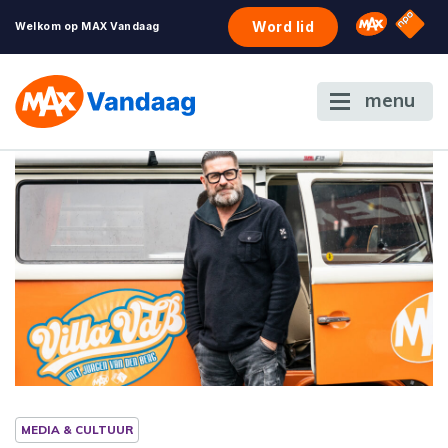
NPO S
Omroep 
Word lid
Welkom op MAX Vandaag
menu
MEDIA & CULTUUR