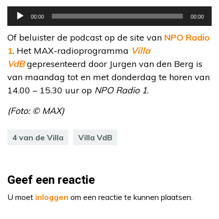
Audiospeler
00:00
00:00
Of beluister de podcast op de site van
NPO Radio
1
. Het MAX-radioprogramma
Villa
VdB
gepresenteerd door Jurgen van den Berg is
van maandag tot en met donderdag te horen van
14.00 – 15.30 uur op
NPO Radio 1
.
(Foto: © MAX)
4 van de Villa
Villa VdB
Geef een reactie
U moet
inloggen
om een reactie te kunnen plaatsen.