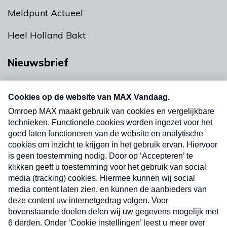
Meldpunt Actueel
Heel Holland Bakt
Nieuwsbrief
Neem hier een gratis abonnement op onze
nieuwsbrief. Elke vrijdag- en dinsdagochtend in
uw mailbox.
Verzend