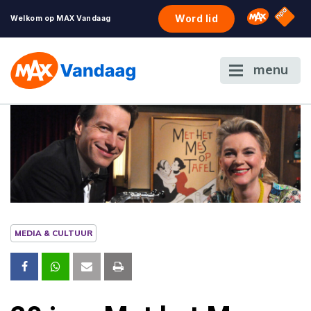
NPO S
Omroep 
Word lid
Welkom op MAX Vandaag
menu
MEDIA & CULTUUR