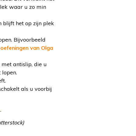
 plek waar u zo min
lijft het op zijn plek
open. Bijvoorbeeld
e
oefeningen van Olga
met antislip, die u
 lopen.
ft.
chakelt als u voorbij
n
.
utterstock)