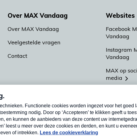
Over MAX Vandaag
Websites 
Over MAX Vandaag
Facebook 
Vandaag
Veelgestelde vragen
Instagram 
Contact
Vandaag
MAX op soc
media
MAX vakan
Meldpunt A
Heel Hollan