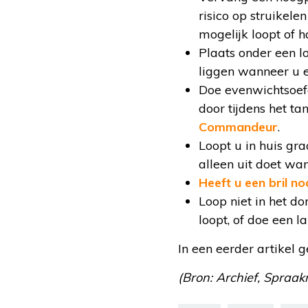
risico op struikele
mogelijk loopt of 
Plaats onder een lo
liggen wanneer u e
Doe evenwichtsoefe
door tijdens het t
Commandeur
.
Loopt u in huis gra
alleen uit doet wan
Heeft u een bril no
Loop niet in het do
loopt, of doe een l
In een eerder artikel
(Bron: Archief, Spraakm