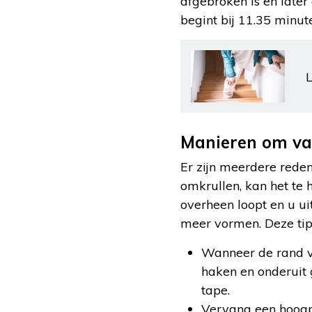
afgebroken is en later 
begint bij 11.35 minut
L
Manieren om val
Er zijn meerdere rede
omkrullen, kan het te 
overheen loopt en u ui
meer vormen. Deze tip
Wanneer de rand va
haken en onderuit 
tape.
Vervang een hoogpo