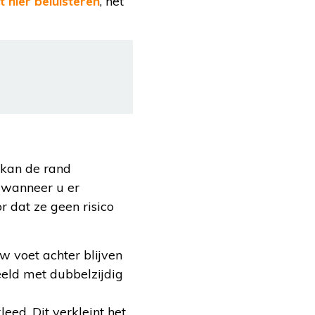
 hier beluisteren
, het
 kan de rand
t wanneer u er
r dat ze geen risico
w voet achter blijven
eeld met dubbelzijdig
eed. Dit verkleint het