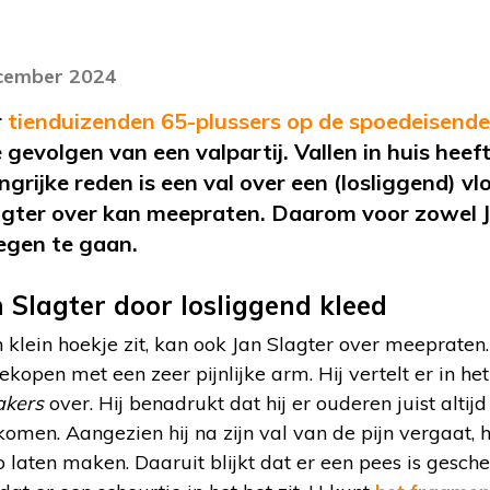
ecember 2024
r
tienduizenden 65-plussers op de spoedeisende
 gevolgen van een valpartij. Vallen in huis heef
ngrijke reden is een val over een (losliggend) vl
gter over kan meepraten. Daarom voor zowel Ja
tegen te gaan.
n Slagter door losliggend kleed
 klein hoekje zit, kan ook Jan Slagter over meepraten.
ekopen met een zeer pijnlijke arm. Hij vertelt er in h
kers
over. Hij benadrukt dat hij er ouderen juist alti
omen. Aangezien hij na zijn val van de pijn vergaat, he
o laten maken. Daaruit blijkt dat er een pees is gesch