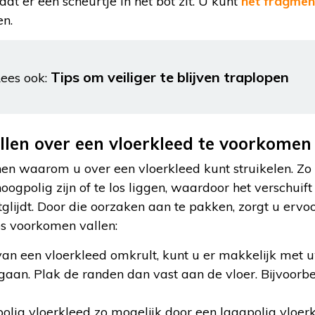
dat er een scheurtje in het bot zit. U kunt
het fragment
en.
Tips om veiliger te blijven traplopen
ees ook:
len over een vloerkleed te voorkomen
nen waarom u over een vloerkleed kunt struikelen. Zo
hoogpolig zijn of te los liggen, waardoor het verschuif
tglijdt. Door die oorzaken aan te pakken, zorgt u ervoo
s voorkomen vallen:
n een vloerkleed omkrult, kunt u er makkelijk met u
gaan. Plak de randen dan vast aan de vloer. Bijvoorb
lig vloerkleed zo mogelijk door een laagpolig vloerkl