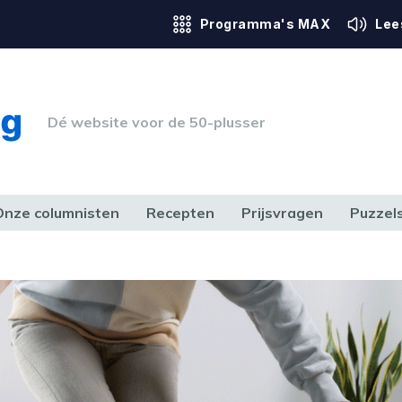
Programma's MAX
Lee
Dé website voor de 50-plusser
Onze columnisten
Recepten
Prijsvragen
Puzzel
ERK & RECHT
GEZONDHEID & SPORT
HUIS, TUIN & HOBBY
MEDIA & 