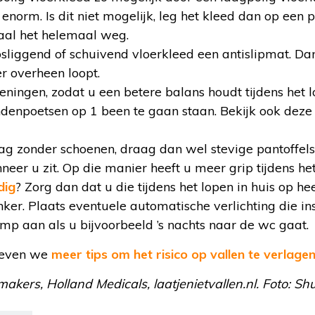
n enorm. Is dit niet mogelijk, leg het kleed dan op een
haal het helemaal weg.
sliggend of schuivend vloerkleed een antislipmat. Dan b
r overheen loopt.
ningen, zodat u een betere balans houdt tijdens het l
andenpoetsen op 1 been te gaan staan. Bekijk ook dez
ag zonder schoenen, draag dan wel stevige pantoffels 
neer u zit. Op die manier heeft u meer grip tijdens het
dig
? Zorg dan dat u die tijdens het lopen in huis op hee
nker. Plaats eventuele automatische verlichting die ins
amp aan als u bijvoorbeeld ’s nachts naar de wc gaat.
 geven we
meer tips om het risico op vallen te verlage
akers, Holland Medicals, laatjenietvallen.nl. Foto: Sh