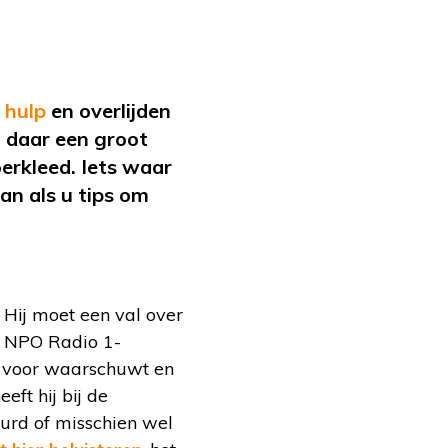
 hulp
en overlijden
t daar een groot
oerkleed. Iets waar
n als u tips om
 Hij moet een val over
et NPO Radio 1-
jd voor waarschuwt en
eft hij bij de
eurd of misschien wel