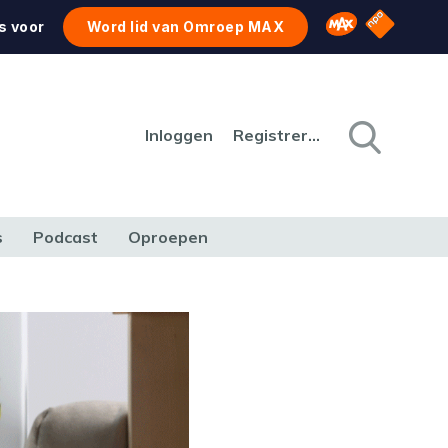
NPO Star
Omroep MAX
s voor
Word lid van Omroep MAX
Inloggen
Registreren
s
Podcast
Oproepen
CULTUUR
NATUUR & MILIEU
REIZEN & VERKEER