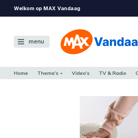
Welkom op MAX Vandaag
menu
Home
Thema’s
Video’s
TV & Radio
CONSUMENT
ETEN & DRINKEN
FAMILIE & RELATIE
GELD, W
TERUG NAAR TOEN