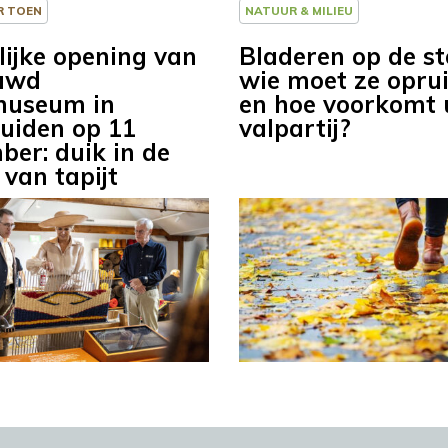
R TOEN
NATUUR & MILIEU
lijke opening van
Bladeren op de st
uwd
wie moet ze opru
museum in
en hoe voorkomt 
iden op 11
valpartij?
ber: duik in de
 van tapijt