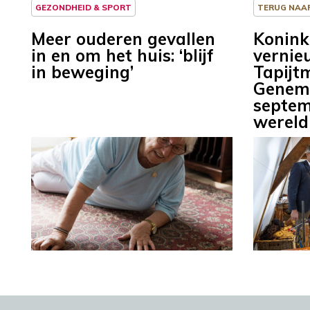
GEZONDHEID & SPORT
TERUG NAA
Meer ouderen gevallen
Konink
in en om het huis: ‘blijf
vernie
in beweging’
Tapijt
Genemu
septem
wereld