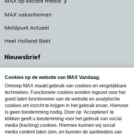
MAX op sociale media
MAX vakantieman
Meldpunt Actueel
Heel Holland Bakt
Nieuwsbrief
Neem hier een gratis abonnement op onze
nieuwsbrief. Elke vrijdag- en dinsdagochtend in
uw mailbox.
Verzend