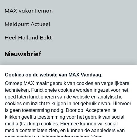
MAX vakantieman
Meldpunt Actueel
Heel Holland Bakt
Nieuwsbrief
Neem hier een gratis abonnement op onze
nieuwsbrief. Elke vrijdag- en dinsdagochtend in
uw mailbox.
Verzend