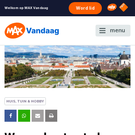
NPO S
Omroep 
Word lid
Welkom op MAX Vandaag
menu
HUIS, TUIN & HOBBY