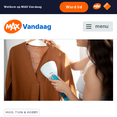
NPO S
Omroep 
Word lid
Welkom op MAX Vandaag
menu
HUIS, TUIN & HOBBY