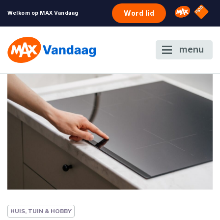
NPO S
Omroep 
Word lid
Welkom op MAX Vandaag
menu
HUIS, TUIN & HOBBY