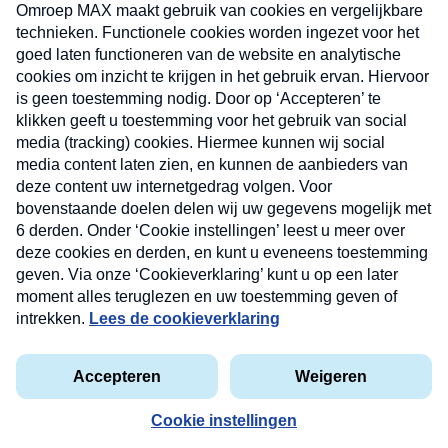
uw mailbox.
Verzend
Nieuwsbrief
Neem hier een gratis abonnement op onze
nieuwsbrief. Elke vrijdag- en dinsdagochtend in uw
mailbox.
Contact
Algemene voorwaarden
Privacyverklaring
Cookieverklaring
Kwetsbaarheid melden
privacyverklaring
Copyright © 2026 MAX Vandaag -
Omroep MAX