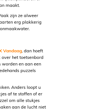
van maakt.
Vaak zijn ze alweer
aarten erg plakkerig
hoonmaakwater.
AX Vandaag
, dan hoeft
k over het toetsenbord
es worden en aan een
weedehands puzzels
iken. Anders loopt u
es af te stoffen of er
zzel om alle stukjes
maken aan de lucht niet