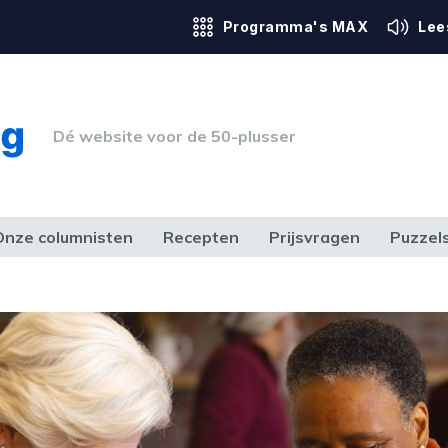
Programma's MAX
Lee
Dé website voor de 50-plusser
Onze columnisten
Recepten
Prijsvragen
Puzzel
ERK & RECHT
GEZONDHEID & SPORT
HUIS, TUIN & HOBBY
MEDIA & 