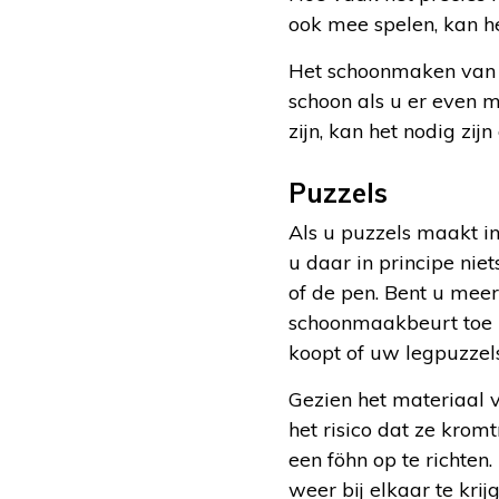
ook mee spelen, kan h
Het schoonmaken van uw
schoon als u er even 
zijn, kan het nodig z
Puzzels
Als u puzzels maakt in
u daar in principe nie
of de pen. Bent u mee
schoonmaakbeurt toe z
koopt of uw legpuzzels
Gezien het materiaal v
het risico dat ze kromt
een föhn op te richten.
weer bij elkaar te kri