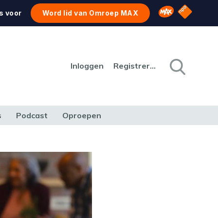
NPO Star
Omroep MAX
s voor
Word lid van Omroep MAX
Inloggen
Registreren
s
Podcast
Oproepen
CULTUUR
NATUUR & MILIEU
REIZEN & VERKEER