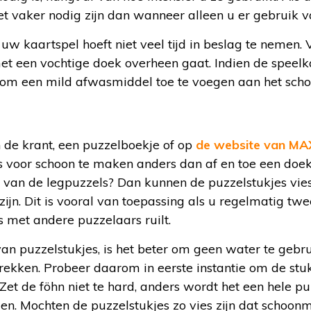
et vaker nodig zijn dan wanneer alleen u er gebruik 
 kaartspel hoeft niet veel tijd in beslag te nemen. 
met een vochtige doek overheen gaat. Indien de speelk
ijn om een mild afwasmiddel toe te voegen aan het sc
 de krant, een puzzelboekje of op
de website van M
ts voor schoon te maken anders dan af en toe een doe
r van de legpuzzels? Dan kunnen de puzzelstukjes vi
ijn. Dit is vooral van toepassing als u regelmatig t
 met andere puzzelaars ruilt.
an puzzelstukjes, is het beter om geen water te gebru
rekken. Probeer daarom in eerste instantie om de stukj
 Zet de föhn niet te hard, anders wordt het een hele pu
jgen. Mochten de puzzelstukjes zo vies zijn dat schoon