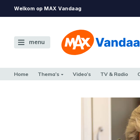
Welkom op MAX Vandaag
menu
Home
Thema’s
Video’s
TV & Radio
CONSUMENT
ETEN & DRINKEN
FAMILIE & RELATIE
GELD, W
TERUG NAAR TOEN