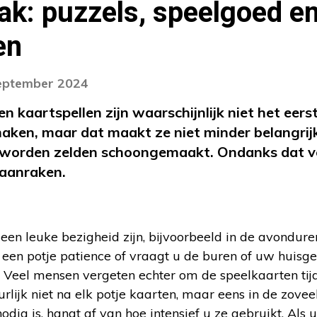
k: puzzels, speelgoed e
en
september 2024
en kaartspellen zijn waarschijnlijk niet het eer
aken, maar dat maakt ze niet minder belangrij
n worden zelden schoongemaakt. Ondanks dat v
aanraken.
een leuke bezigheid zijn, bijvoorbeeld in de avonduren 
f een potje patience of vraagt u de buren of uw huisg
. Veel mensen vergeten echter om de speelkaarten tij
lijk niet na elk potje kaarten, maar eens in de zoveel 
dig is, hangt af van hoe intensief u ze gebruikt. Als 