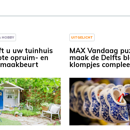
 & HOBBY
UITGELICHT
ft u uw tuinhuis
MAX Vandaag puz
ote opruim- en
maak de Delfts b
nmaakbeurt
klompjes complee