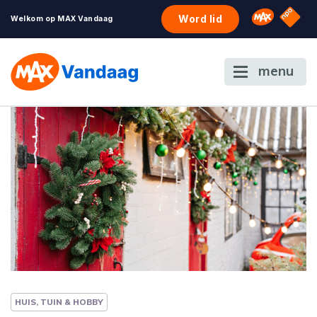
NPO S
Omroep 
Word lid
Welkom op MAX Vandaag
menu
HUIS, TUIN & HOBBY