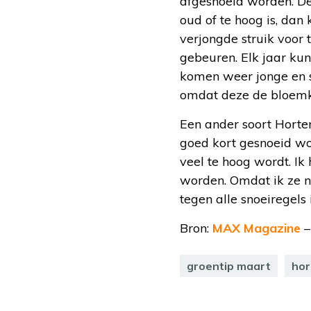
afgesnoeid worden. De 
oud of te hoog is, dan
verjongde struik voor 
gebeuren. Elk jaar ku
komen weer jonge en s
omdat deze de bloemk
Een ander soort Horten
goed kort gesnoeid wor
veel te hoog wordt. Ik 
worden. Omdat ik ze nie
tegen alle snoeiregels 
Bron:
MAX Magazine
–
groentip maart
hor