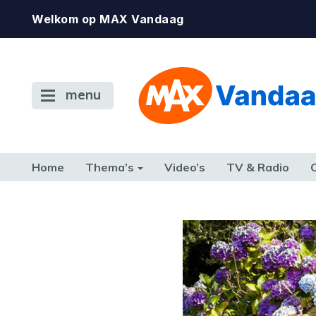
Welkom op MAX Vandaag
menu
Home
Thema’s
Video’s
TV & Radio
CONSUMENT
ETEN & DRINKEN
FAMILIE & RELATIE
GELD, W
TERUG NAAR TOEN