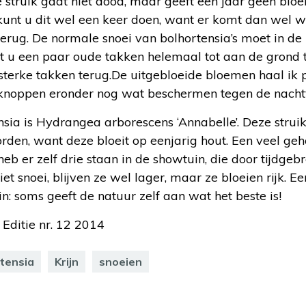
struik gaat niet dood, maar geeft een jaar geen bloe
 kunt u dit wel een keer doen, want er komt dan wel 
terug. De normale snoei van bolhortensia’s moet in d
nt u een paar oude takken helemaal tot aan de grond 
terke takken terug.De uitgebloeide bloemen haal ik p
noppen eronder nog wat beschermen tegen de nachtv
sia is Hydrangea arborescens ‘Annabelle’. Deze strui
den, want deze bloeit op eenjarig hout. Een veel geho
heb er zelf drie staan in de showtuin, die door tijdgeb
t snoei, blijven ze wel lager, maar ze bloeien rijk. E
in: soms geeft de natuur zelf aan wat het beste is!
 Editie nr. 12 2014
tensia
Krijn
snoeien