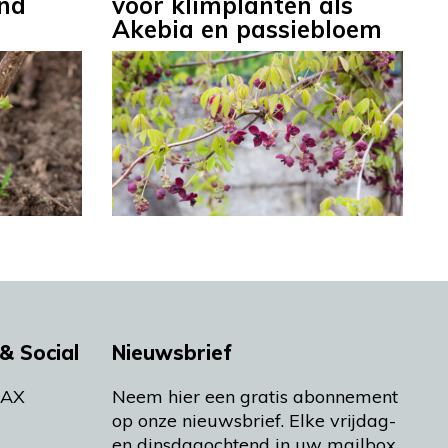
end
voor klimplanten als
Akebia en passiebloem
& Social
Nieuwsbrief
MAX
Neem hier een gratis abonnement
op onze nieuwsbrief. Elke vrijdag-
en dinsdagochtend in uw mailbox.