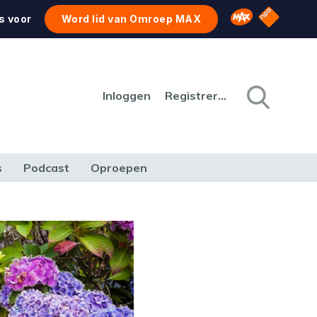
NPO Star
Omroep MAX
s voor
Word lid van Omroep MAX
Inloggen
Registreren
s
Podcast
Oproepen
CULTUUR
NATUUR & MILIEU
REIZEN & VERKEER