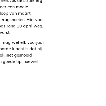
men. Als de struik erg
weer een mooie
e loop van maart
terugsnoeien. Hiervoor
as rond 10 april weg,
orst.
k mag wel elk voorjaar
orde klacht is dat hij
rek niet gesnoeid
en goede tip, hoewel