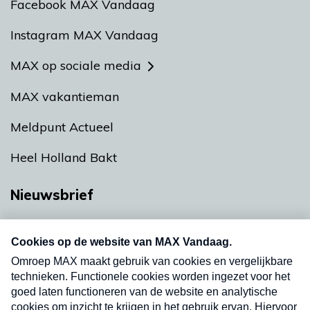
Facebook MAX Vandaag
Instagram MAX Vandaag
MAX op sociale media
MAX vakantieman
Meldpunt Actueel
Heel Holland Bakt
Nieuwsbrief
Neem hier een gratis abonnement op onze
nieuwsbrief. Elke vrijdag- en dinsdagochtend in
uw mailbox.
Verzend