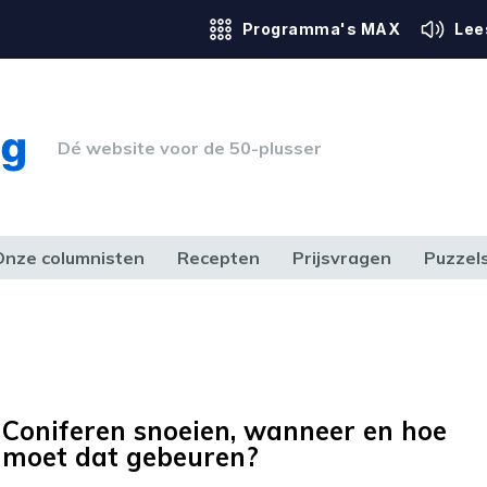
Programma's MAX
Lee
Dé website voor de 50-plusser
Onze columnisten
Recepten
Prijsvragen
Puzzel
ERK & RECHT
GEZONDHEID & SPORT
HUIS, TUIN & HOBBY
MEDIA & 
Coniferen snoeien, wanneer en hoe
moet dat gebeuren?