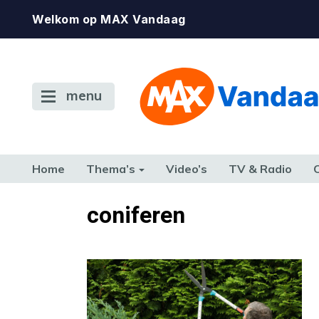
Welkom op MAX Vandaag
menu
Home
Thema’s
Video’s
TV & Radio
CONSUMENT
ETEN & DRINKEN
FAMILIE & RELATIE
GELD, W
coniferen
TERUG NAAR TOEN