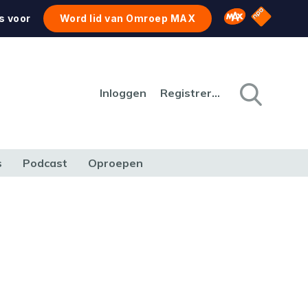
NPO Star
Omroep MAX
s voor
Word lid van Omroep MAX
Inloggen
Registreren
s
Podcast
Oproepen
CULTUUR
NATUUR & MILIEU
REIZEN & VERKEER