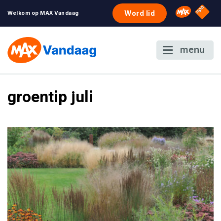
NPO S
Omroep 
Word lid
Welkom op MAX Vandaag
menu
groentip juli