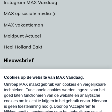
Instagram MAX Vandaag
MAX op sociale media
MAX vakantieman
Meldpunt Actueel
Heel Holland Bakt
Nieuwsbrief
Neem hier een gratis abonnement op onze
nieuwsbrief. Elke vrijdag- en dinsdagochtend in
uw mailbox.
Verzend