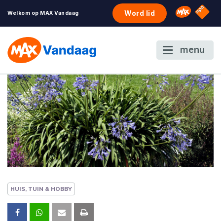
NPO S
Omroep 
Word lid
Welkom op MAX Vandaag
menu
HUIS, TUIN & HOBBY