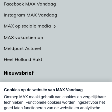
Facebook MAX Vandaag
Instagram MAX Vandaag
MAX op sociale media
MAX vakantieman
Meldpunt Actueel
Heel Holland Bakt
Nieuwsbrief
Neem hier een gratis abonnement op onze
nieuwsbrief. Elke vrijdag- en dinsdagochtend in
uw mailbox.
Verzend