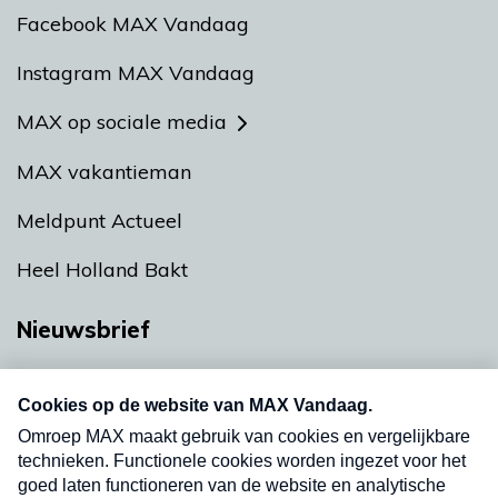
Facebook MAX Vandaag
Instagram MAX Vandaag
MAX op sociale media
MAX vakantieman
Meldpunt Actueel
Heel Holland Bakt
Nieuwsbrief
Neem hier een gratis abonnement op onze
nieuwsbrief. Elke vrijdag- en dinsdagochtend in
uw mailbox.
Verzend