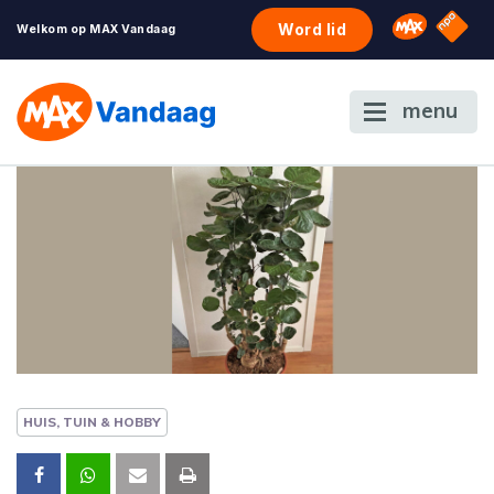
NPO S
Omroep 
Word lid
Welkom op MAX Vandaag
menu
HUIS, TUIN & HOBBY