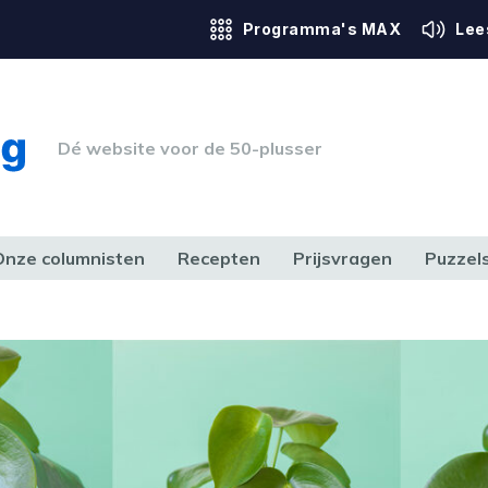
Programma's MAX
Lee
Dé website voor de 50-plusser
Onze columnisten
Recepten
Prijsvragen
Puzzel
ERK & RECHT
GEZONDHEID & SPORT
HUIS, TUIN & HOBBY
MEDIA & 