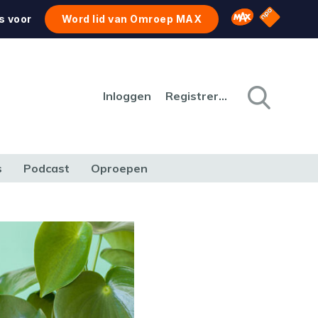
NPO Star
Omroep MAX
s voor
Word lid van Omroep MAX
Inloggen
Registreren
s
Podcast
Oproepen
CULTUUR
NATUUR & MILIEU
REIZEN & VERKEER