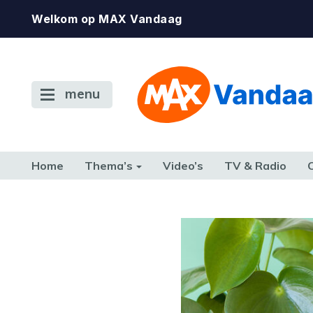
Welkom op MAX Vandaag
menu
Home
Thema’s
Video’s
TV & Radio
CONSUMENT
ETEN & DRINKEN
FAMILIE & RELATIE
GELD, W
TERUG NAAR TOEN