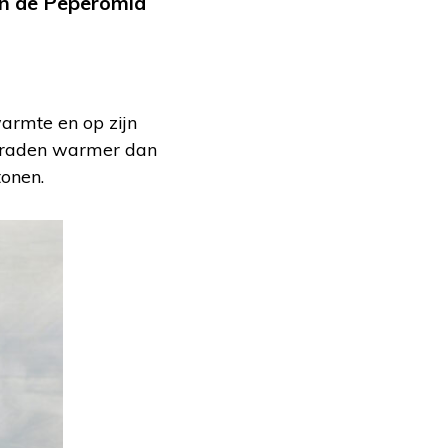
an de Peperomia
armte en op zijn
 graden warmer dan
tonen.