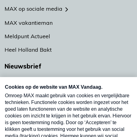
MAX op sociale media
MAX vakantieman
Meldpunt Actueel
Heel Holland Bakt
Nieuwsbrief
Neem hier een gratis abonnement op onze
nieuwsbrief. Elke vrijdag- en dinsdagochtend in
uw mailbox.
Verzend