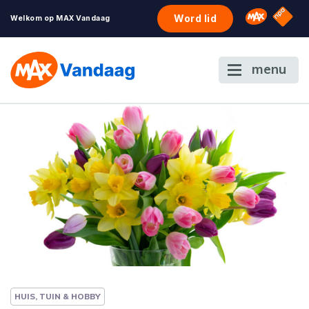
NPO S
Omroep 
Word lid
Welkom op MAX Vandaag
menu
HUIS, TUIN & HOBBY