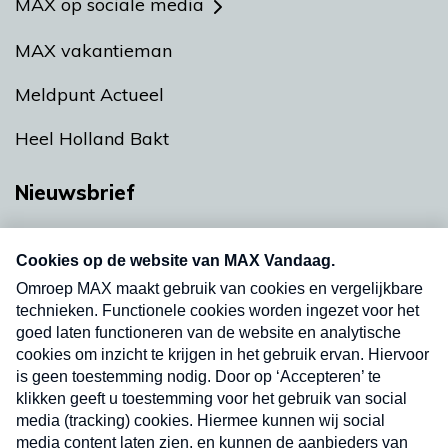
MAX op sociale media
MAX vakantieman
Meldpunt Actueel
Heel Holland Bakt
Nieuwsbrief
Neem hier een gratis abonnement op onze
nieuwsbrief. Elke vrijdag- en dinsdagochtend in
uw mailbox.
Verzend