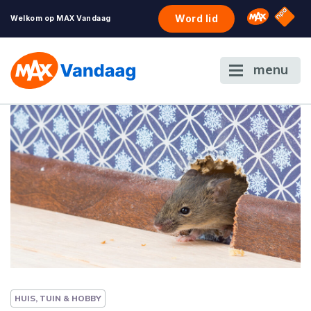
NPO S
Omroep 
Word lid
Welkom op MAX Vandaag
menu
HUIS, TUIN & HOBBY