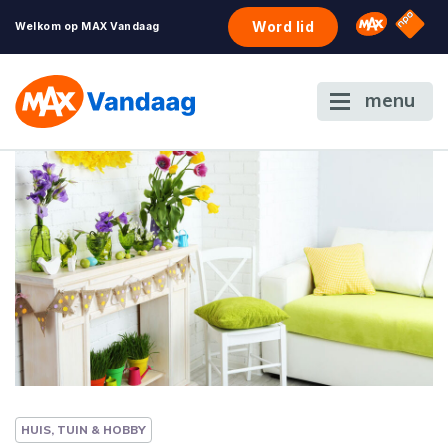
NPO S
Omroep 
Word lid
Welkom op MAX Vandaag
menu
HUIS, TUIN & HOBBY