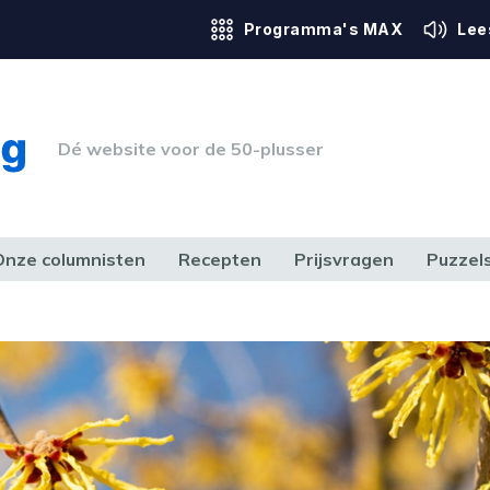
Programma's MAX
Lee
Dé website voor de 50-plusser
Onze columnisten
Recepten
Prijsvragen
Puzzel
ERK & RECHT
GEZONDHEID & SPORT
HUIS, TUIN & HOBBY
MEDIA & 