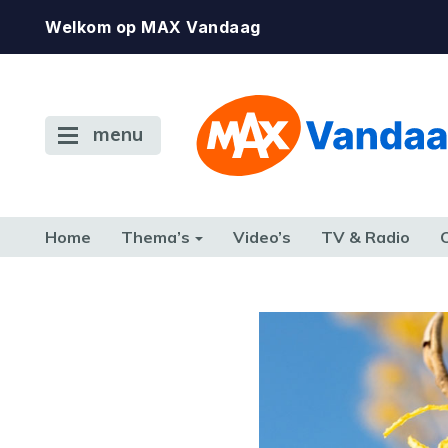
Welkom op MAX Vandaag
menu
Home
Thema’s
Video’s
TV & Radio
CONSUMENT
ETEN & DRINKEN
FAMILIE & RELATIE
GELD, W
TERUG NAAR TOEN