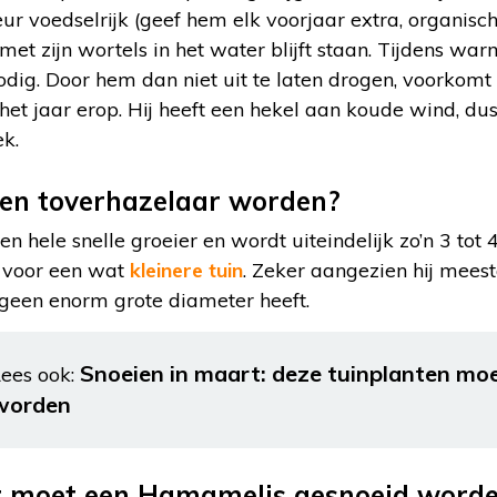
ur voedselrijk (geef hem elk voorjaar extra, organisch
 met zijn wortels in het water blijft staan. Tijdens w
nodig. Door hem dan niet uit te laten drogen, voorkomt 
het jaar erop. Hij heeft een hekel aan koude wind, dus
ek.
een toverhazelaar worden?
n hele snelle groeier en wordt uiteindelijk zo’n 3 tot 4
 voor een wat
kleinere tuin
. Zeker aangezien hij meesta
geen enorm grote diameter heeft.
Snoeien in maart: deze tuinplanten mo
ees ook:
worden
 moet een Hamamelis gesnoeid word