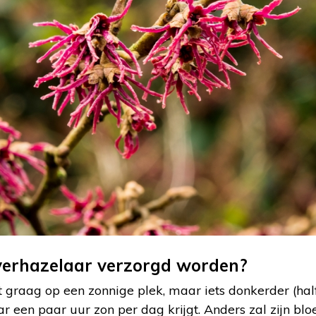
verhazelaar verzorgd worden?
t graag op een zonnige plek, maar iets donkerder (h
ar een paar uur zon per dag krijgt. Anders zal zijn blo