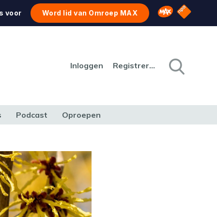
NPO Star
Omroep MAX
s voor
Word lid van Omroep MAX
Inloggen
Registreren
s
Podcast
Oproepen
CULTUUR
NATUUR & MILIEU
REIZEN & VERKEER