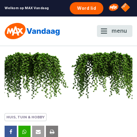
NPO S
Omroep 
Word lid
Welkom op MAX Vandaag
menu
HUIS, TUIN & HOBBY