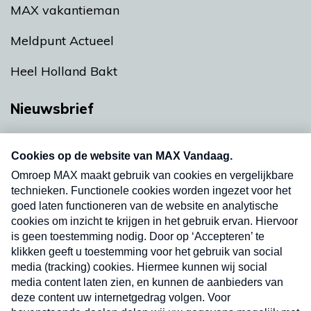
MAX vakantieman
Meldpunt Actueel
Heel Holland Bakt
Nieuwsbrief
Neem hier een gratis abonnement op onze
nieuwsbrief. Elke vrijdag- en dinsdagochtend in
uw mailbox.
Verzend