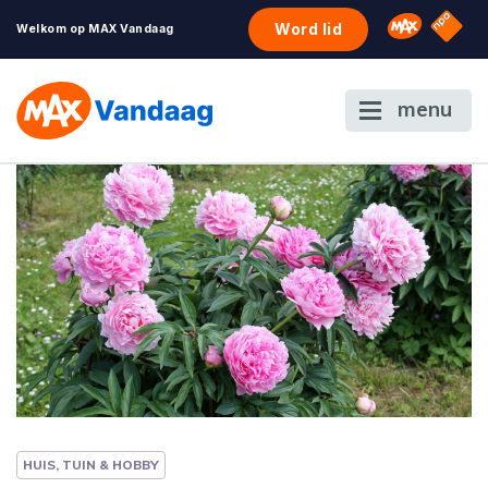
NPO S
Omroep 
Word lid
Welkom op MAX Vandaag
menu
HUIS, TUIN & HOBBY