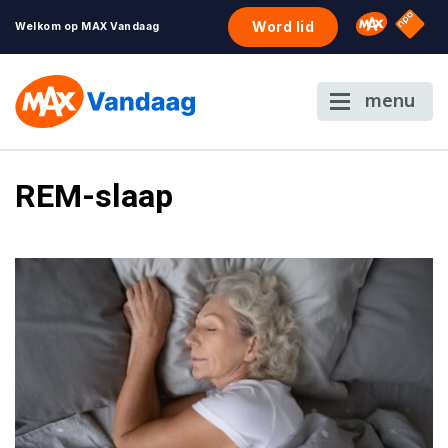
NPO S
Omroep 
Word lid
Welkom op MAX Vandaag
menu
REM-slaap