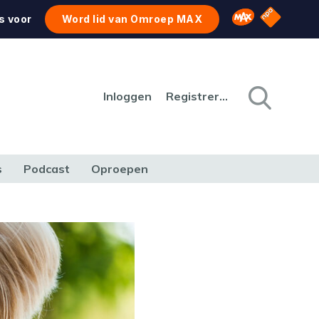
NPO Star
Omroep MAX
s voor
Word lid van Omroep MAX
Inloggen
Registreren
s
Podcast
Oproepen
CULTUUR
NATUUR & MILIEU
REIZEN & VERKEER