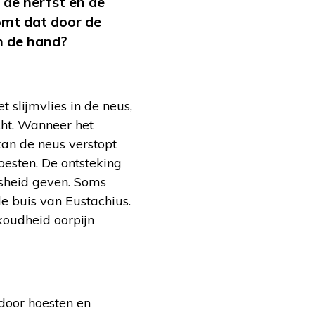
 de herfst en de
omt dat door de
an de hand?
 slijmvlies in de neus,
ocht. Wanneer het
 kan de neus verstopt
oesten. De ontsteking
esheid geven. Soms
de buis van Eustachius.
koudheid oorpijn
door hoesten en