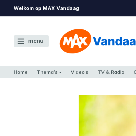
Welkom op MAX Vandaag
menu
Home
Thema’s
Video’s
TV & Radio
CONSUMENT
ETEN & DRINKEN
FAMILIE & RELATIE
GELD, W
TERUG NAAR TOEN