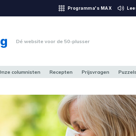
Programma's MAX
Lee
Dé website voor de 50-plusser
Onze columnisten
Recepten
Prijsvragen
Puzzel
ERK & RECHT
GEZONDHEID & SPORT
HUIS, TUIN & HOBBY
MEDIA & 