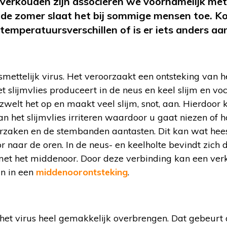
Verkouden zijn associëren we voornamelijk met
 de zomer slaat het bij sommige mensen toe. K
, temperatuursverschillen of is er iets anders a
mettelijk virus. Het veroorzaakt een ontsteking van het
et slijmvlies produceert in de neus en keel slijm en v
, zwelt het op en maakt veel slijm, snot, aan. Hierdoor
an het slijmvlies irriteren waardoor u gaat niezen of h
orzaken en de stembanden aantasten. Dit kan wat he
or naar de oren. In de neus- en keelholte bevindt zich 
 met het middenoor. Door deze verbinding kan een ver
an in een
middenoorontsteking
.
het virus heel gemakkelijk overbrengen. Dat gebeurt 