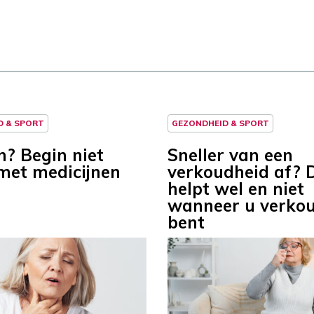
D & SPORT
GEZONDHEID & SPORT
n? Begin niet
Sneller van een
 met medicijnen
verkoudheid af? D
helpt wel en niet
wanneer u verko
bent