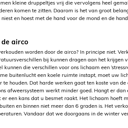
omen kleine druppeltjes vrij die vervolgens heel gemak
eren komen te zitten. Daarom is het van groot belan
k niest en hoest met de hand voor de mond en de han
de airco
rkouden worden door de airco? In principe niet. Ver
ratuursverschillen bij kunnen dragen aan het krijgen 
 kunnen die verschillen voor ons lichaam een ‘stressr
me buitenlucht een koele ruimte instapt, moet uw li
 te houden. Dat harde werken gaat ten koste van de 
 ons afweersysteem werkt minder goed. Hangt er dan
t er een kans dat u besmet raakt. Het lichaam hoeft 
n buiten en binnen niet meer dan 6 graden is. Het verk
mperaturen. Vandaar dat we doorgaans in de winter v