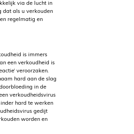
kelijk via de lucht in
g dat als u verkouden
den regelmatig en
koudheid is immers
van een verkoudheid is
eactie’ veroorzaken.
chaam hard aan de slag
doorbloeding in de
 een verkoudheidsvirus
minder hard te werken
oudheidsvirus gedijt
erkouden worden en