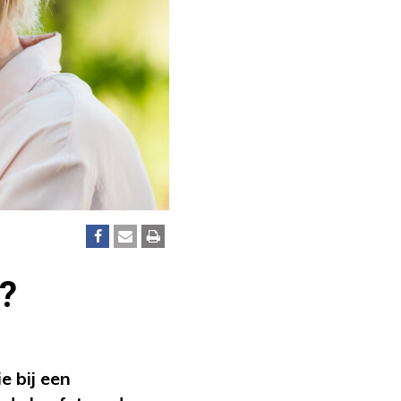
t?
e bij een