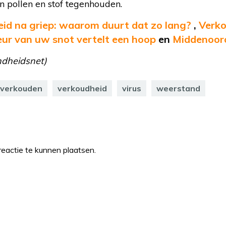
n pollen en stof tegenhouden.
id na griep: waarom duurt dat zo lang?
,
Verk
eur van uw snot vertelt een hoop
en
Middenoor
ndheidsnet)
verkouden
verkoudheid
virus
weerstand
eactie te kunnen plaatsen.