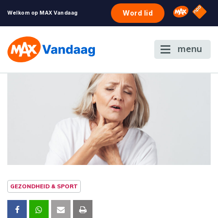
NPO S
Omroep 
Word lid
Welkom op MAX Vandaag
menu
GEZONDHEID & SPORT