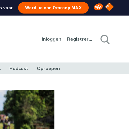
NPO Star
Omroep MAX
s voor
Word lid van Omroep MAX
Inloggen
Registreren
s
Podcast
Oproepen
CULTUUR
NATUUR & MILIEU
REIZEN & VERKEER