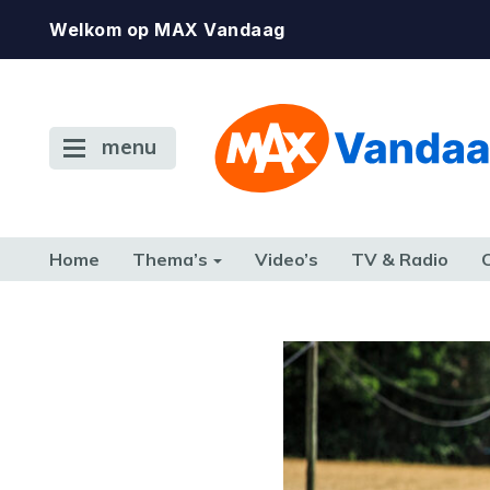
Welkom op MAX Vandaag
menu
Home
Thema’s
Video’s
TV & Radio
CONSUMENT
ETEN & DRINKEN
FAMILIE & RELATIE
GELD, W
TERUG NAAR TOEN