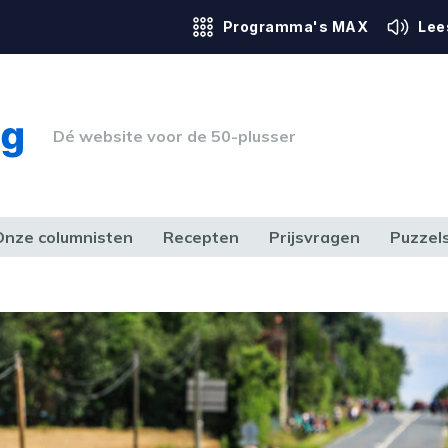
Programma's MAX
Lee
Dé website voor de 50-plusser
Onze columnisten
Recepten
Prijsvragen
Puzzel
ERK & RECHT
GEZONDHEID & SPORT
HUIS, TUIN & HOBBY
MEDIA & 