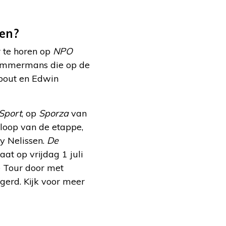
ren?
r te horen op
NPO
Timmermans die op de
ebout en Edwin
 Sport
, op
Sporza
van
loop van de etappe,
y Nelissen.
De
aat op vrijdag 1 juli
e Tour door met
gerd. Kijk voor meer