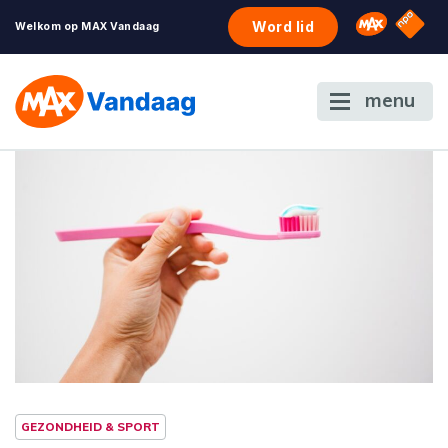
NPO S
Omroep 
Word lid
Welkom op MAX Vandaag
menu
GEZONDHEID & SPORT