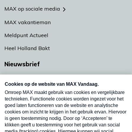
MAX op sociale media
MAX vakantieman
Meldpunt Actueel
Heel Holland Bakt
Nieuwsbrief
Neem hier een gratis abonnement op onze
nieuwsbrief. Elke vrijdag- en dinsdagochtend in
uw mailbox.
Verzend