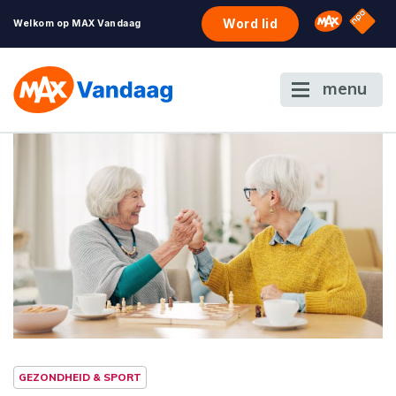
NPO S
Omroep 
Word lid
Welkom op MAX Vandaag
menu
GEZONDHEID & SPORT