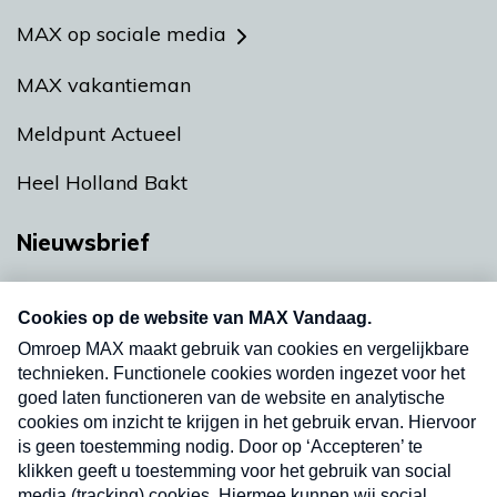
MAX op sociale media
MAX vakantieman
Meldpunt Actueel
Heel Holland Bakt
Nieuwsbrief
Neem hier een gratis abonnement op onze
nieuwsbrief. Elke vrijdag- en dinsdagochtend in
uw mailbox.
Verzend