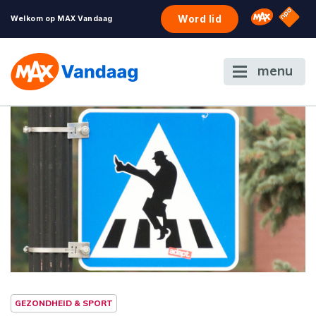
NPO S
Omroep 
Word lid
Welkom op MAX Vandaag
menu
GEZONDHEID & SPORT