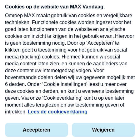
nieuwsbrief. Elke vrijdag- en dinsdagochtend in
uw mailbox.
Verzend
Nieuwsbrief
Neem hier een gratis abonnement op onze
nieuwsbrief. Elke vrijdag- en dinsdagochtend in uw
mailbox.
Contact
Algemene voorwaarden
Privacyverklaring
Cookieverklaring
Kwetsbaarheid melden
privacyverklaring