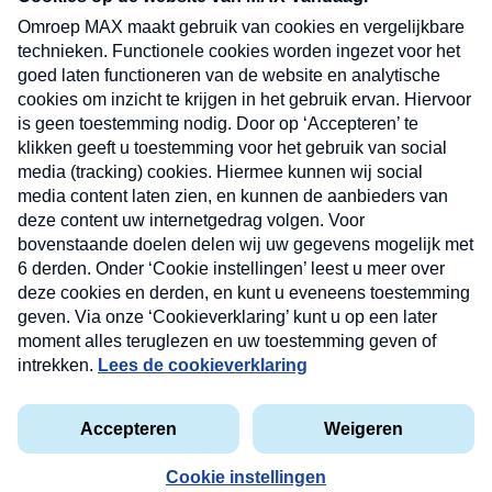
uw mailbox.
Verzend
Nieuwsbrief
Neem hier een gratis abonnement op onze
nieuwsbrief. Elke vrijdag- en dinsdagochtend in uw
mailbox.
Contact
Algemene voorwaarden
Privacyverklaring
Cookieverklaring
Kwetsbaarheid melden
privacyverklaring
Copyright © 2026 MAX Vandaag -
Omroep MAX