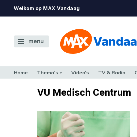
Welkom op MAX Vandaag
menu
Home
Thema’s
Video’s
TV & Radio
CONSUMENT
ETEN & DRINKEN
FAMILIE & RELATIE
GELD, W
VU Medisch Centrum
TERUG NAAR TOEN