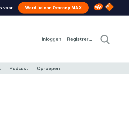
NPO Star
Omroep MAX
s voor
Word lid van Omroep MAX
Inloggen
Registreren
s
Podcast
Oproepen
CULTUUR
NATUUR & MILIEU
REIZEN & VERKEER