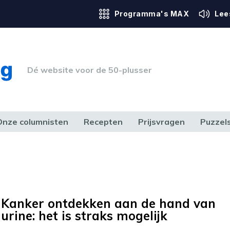
Programma's MAX
Lee
Dé website voor de 50-plusser
Onze columnisten
Recepten
Prijsvragen
Puzzel
ERK & RECHT
GEZONDHEID & SPORT
HUIS, TUIN & HOBBY
MEDIA & 
Kanker ontdekken aan de hand van
urine: het is straks mogelijk