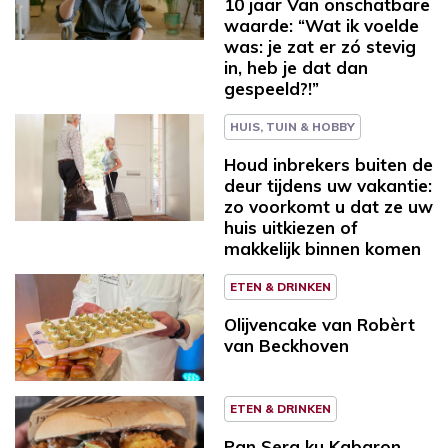
10 jaar Van onschatbare
waarde: “Wat ik voelde
was: je zat er zó stevig
in, heb je dat dan
gespeeld?!”
HUIS, TUIN & HOBBY
Houd inbrekers buiten de
deur tijdens uw vakantie:
zo voorkomt u dat ze uw
huis uitkiezen of
makkelijk binnen komen
ETEN & DRINKEN
Olijvencake van Robèrt
van Beckhoven
ETEN & DRINKEN
Pan Sera ku Kabaron