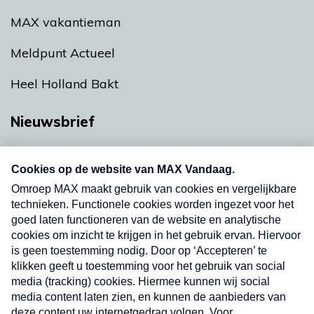
MAX vakantieman
Meldpunt Actueel
Heel Holland Bakt
Nieuwsbrief
Neem hier een gratis abonnement op onze
nieuwsbrief. Elke vrijdag- en dinsdagochtend in
uw mailbox.
Verzend