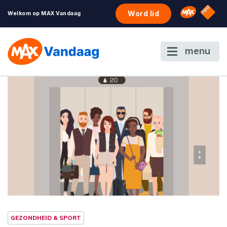
NPO S
Omroep 
Word lid
Welkom op MAX Vandaag
menu
GEZONDHEID & SPORT