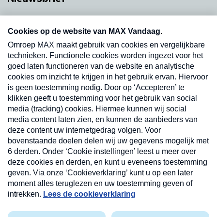
Neem hier een gratis abonnement op onze
nieuwsbrief. Elke vrijdag- en dinsdagochtend in
uw mailbox.
Verzend
Nieuwsbrief
Neem hier een gratis abonnement op onze
nieuwsbrief. Elke vrijdag- en dinsdagochtend in uw
mailbox.
Contact
Algemene voorwaarden
Privacyverklaring
Cookieverklaring