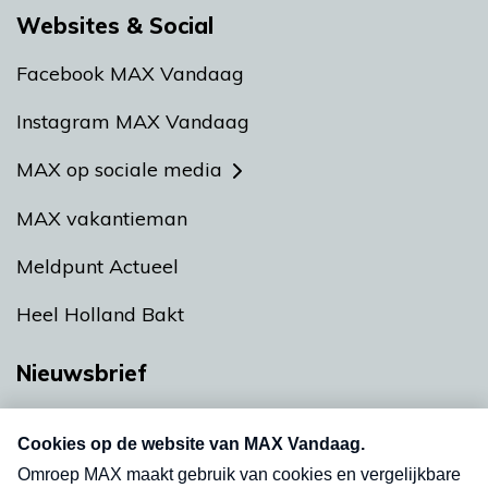
Websites & Social
Facebook MAX Vandaag
Instagram MAX Vandaag
MAX op sociale media
MAX vakantieman
Meldpunt Actueel
Heel Holland Bakt
Nieuwsbrief
Neem hier een gratis abonnement op onze
nieuwsbrief. Elke vrijdag- en dinsdagochtend in
uw mailbox.