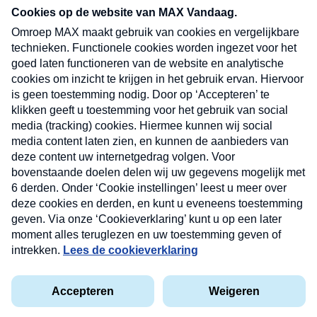
nieuwsbrief. Elke vrijdag- en dinsdagochtend in
uw mailbox.
Verzend
Nieuwsbrief
Neem hier een gratis abonnement op onze
nieuwsbrief. Elke vrijdag- en dinsdagochtend in uw
mailbox.
Contact
Algemene voorwaarden
Privacyverklaring
Cookieverklaring
Kwetsbaarheid melden
privacyverklaring
Copyright © 2026 MAX Vandaag -
Omroep MAX