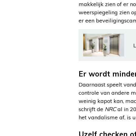
makkelijk zien of er n
weerspiegeling zien op 
er een beveiligingscam
L
Er wordt minde
Daarnaast speelt vanda
controle van andere men
weinig kapot kan, maa
schrijft de
NRC
al in 2
het vandalisme af, is 
Uzelf checken o