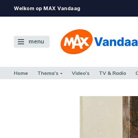
Welkom op MAX Vandaag
menu
Home
Thema’s
Video’s
TV & Radio
CONSUMENT
ETEN & DRINKEN
FAMILIE & RELATIE
GELD, W
TERUG NAAR TOEN