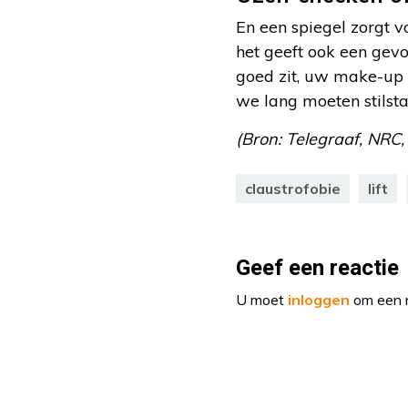
En een spiegel zorgt v
het geeft ook een gevoe
goed zit, uw make-up b
we lang moeten stilst
(Bron: Telegraaf, NRC, h
claustrofobie
lift
Geef een reactie
U moet
inloggen
om een r