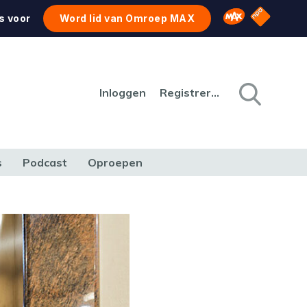
NPO Star
Omroep MAX
s voor
Word lid van Omroep MAX
Inloggen
Registreren
s
Podcast
Oproepen
CULTUUR
NATUUR & MILIEU
REIZEN & VERKEER