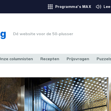
Programma's MAX
Lee
Dé website voor de 50-plusser
Onze columnisten
Recepten
Prijsvragen
Puzzel
ERK & RECHT
GEZONDHEID & SPORT
HUIS, TUIN & HOBBY
MEDIA & 