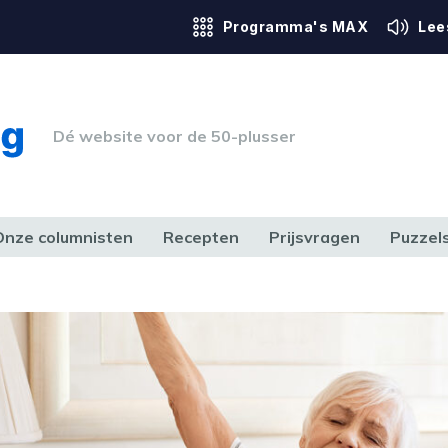
Programma's MAX
Lee
Dé website voor de 50-plusser
Onze columnisten
Recepten
Prijsvragen
Puzzel
ERK & RECHT
GEZONDHEID & SPORT
HUIS, TUIN & HOBBY
MEDIA & 