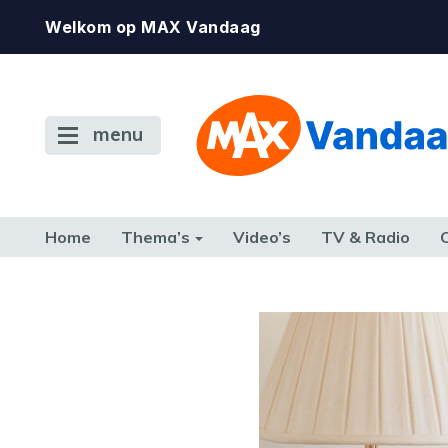
Welkom op MAX Vandaag
menu
Home
Thema’s
Video’s
TV & Radio
CONSUMENT
ETEN & DRINKEN
FAMILIE & RELATIE
GELD, W
TERUG NAAR TOEN