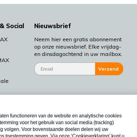
& Social
Nieuwsbrief
MAX
Neem hier een gratis abonnement
op onze nieuwsbrief. Elke vrijdag-
en dinsdagochtend in uw mailbox.
MAX
Verzend
iale
tieman
ctueel
Nieuwsbrief
d Bakt
Neem hier een gratis abonnement op onze