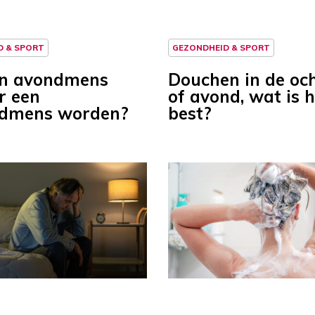
D & SPORT
GEZONDHEID & SPORT
en avondmens
Douchen in de oc
r een
of avond, wat is h
ndmens worden?
best?