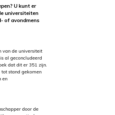
lepen? U kunt er
e universiteiten
d- of avondmens
van de universiteit
is al geconcludeerd
k dat dit er 351 zijn.
s tot stand gekomen
n en
nschapper door de