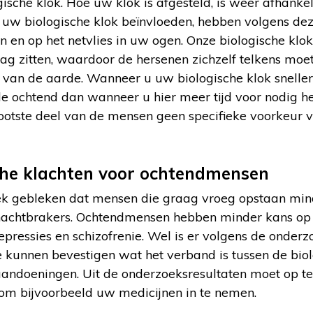
gische klok. Hoe uw klok is afgesteld, is weer afhanke
e uw biologische klok beïnvloeden, hebben volgens de
 en op het netvlies in uw ogen. Onze biologische klok 
dag zitten, waardoor de hersenen zichzelf telkens moet
 van de aarde. Wanneer u uw biologische klok sneller b
 de ochtend dan wanneer u hier meer tijd voor nodig h
ootste deel van de mensen geen specifieke voorkeur v
che klachten voor ochtendmensen
oek gebleken dat mensen die graag vroeg opstaan min
nachtbrakers. Ochtendmensen hebben minder kans op
pressies en schizofrenie. Wel is er volgens de onder
 kunnen bevestigen wat het verband is tussen de biol
andoeningen. Uit de onderzoeksresultaten moet op ter
s om bijvoorbeeld uw medicijnen in te nemen.