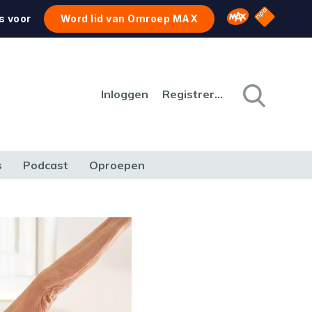
NPO Star
Omroep MAX
s voor
Word lid van Omroep MAX
Inloggen
Registreren
s
Podcast
Oproepen
CULTUUR
NATUUR & MILIEU
REIZEN & VERKEER