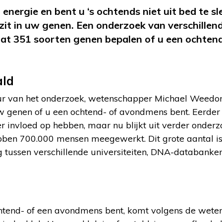
l energie en bent u ‘s ochtends niet uit bed te s
 zit in uw genen. Een onderzoek van verschillend
at 351 soorten genen bepalen of u een ochten
ald
r van het onderzoek, wetenschapper Michael Weedon 
w genen of u een ochtend- of avondmens bent. Eerder 
r invloed op hebben, maar nu blijkt uit verder onderzoe
ben 700.000 mensen meegewerkt. Dit grote aantal i
tussen verschillende universiteiten, DNA-databanke
htend- of een avondmens bent, komt volgens de wete