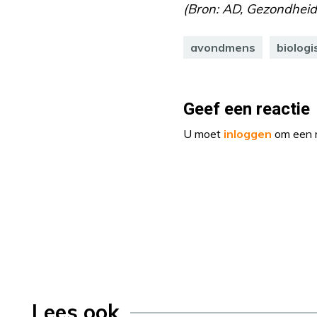
(Bron: AD, Gezondheid
avondmens
biologi
Geef een reactie
U moet
inloggen
om een r
Lees ook