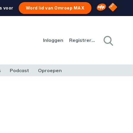
NPO Star
Omroep MAX
s voor
Word lid van Omroep MAX
Inloggen
Registreren
s
Podcast
Oproepen
CULTUUR
NATUUR & MILIEU
REIZEN & VERKEER