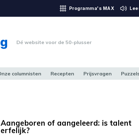
Programma's MAX
Lee
Dé website voor de 50-plusser
Onze columnisten
Recepten
Prijsvragen
Puzzel
ERK & RECHT
GEZONDHEID & SPORT
HUIS, TUIN & HOBBY
MEDIA & 
Aangeboren of aangeleerd: is talent
erfelijk?