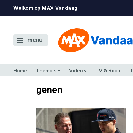
Welkom op MAX Vandaag
menu
Home
Thema’s
Video’s
TV & Radio
CONSUMENT
ETEN & DRINKEN
FAMILIE & RELATIE
GELD, W
genen
TERUG NAAR TOEN