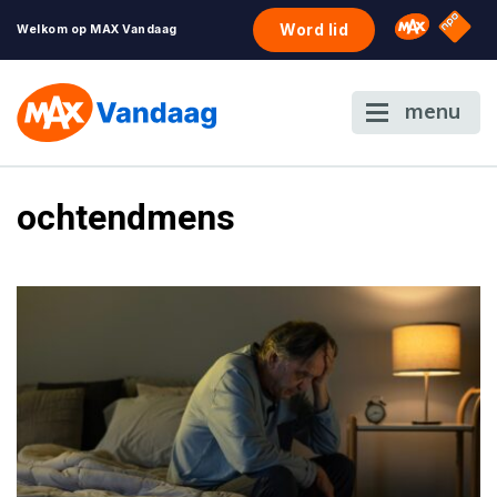
NPO S
Omroep 
Word lid
Welkom op MAX Vandaag
menu
ochtendmens