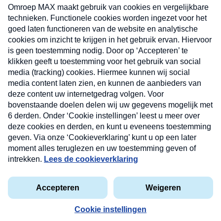
uw mailbox.
Verzend
Nieuwsbrief
Neem hier een gratis abonnement op onze
nieuwsbrief. Elke vrijdag- en dinsdagochtend in uw
mailbox.
Contact
Algemene voorwaarden
Privacyverklaring
Cookieverklaring
Kwetsbaarheid melden
privacyverklaring
Copyright © 2026 MAX Vandaag -
Omroep MAX