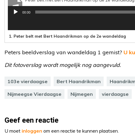
Peter belt met Bert Haandrikman op de 2e wandeldag
00:00
Audiospeler
1.
Peter belt met Bert Haandrikman op de 2e wandeldag
Peters beeldverslag van wandeldag 1 gemist?
U ku
Dit fotoverslag wordt mogelijk nog aangevuld.
103e vierdaagse
Bert Haandrikman
Haandrikm
Nijmeegse Vierdaagse
Nijmegen
vierdaagse
Geef een reactie
U moet
inloggen
om een reactie te kunnen plaatsen.