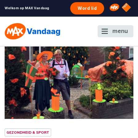
NPO S
Omroep 
Word lid
Welkom op MAX Vandaag
menu
GEZONDHEID & SPORT