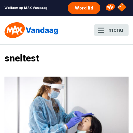
NPO S
Omroep 
Word lid
Welkom op MAX Vandaag
menu
sneltest