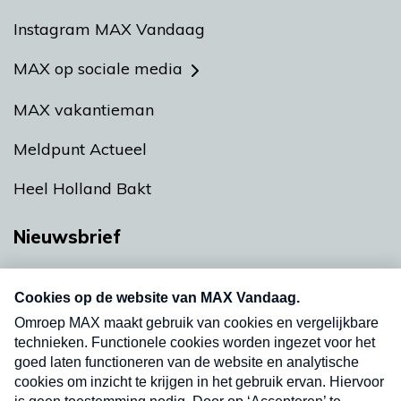
Instagram MAX Vandaag
MAX op sociale media
MAX vakantieman
Meldpunt Actueel
Heel Holland Bakt
Nieuwsbrief
Neem hier een gratis abonnement op onze
nieuwsbrief. Elke vrijdag- en dinsdagochtend in
uw mailbox.
Verzend