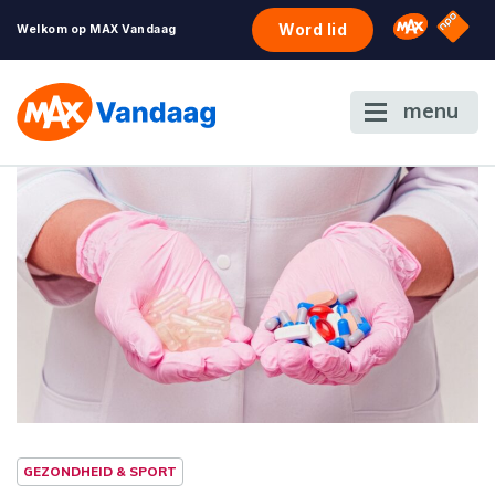
NPO S
Omroep 
Word lid
Welkom op MAX Vandaag
menu
GEZONDHEID & SPORT