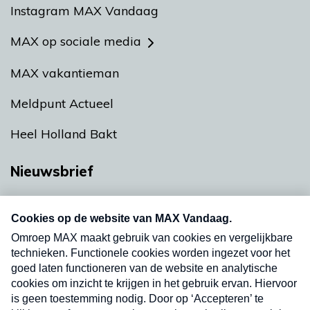
Instagram MAX Vandaag
MAX op sociale media
MAX vakantieman
Meldpunt Actueel
Heel Holland Bakt
Nieuwsbrief
Neem hier een gratis abonnement op onze
nieuwsbrief. Elke vrijdag- en dinsdagochtend in
uw mailbox.
Verzend