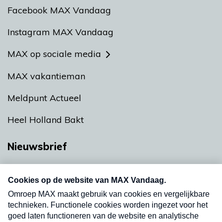
Facebook MAX Vandaag
Instagram MAX Vandaag
MAX op sociale media
MAX vakantieman
Meldpunt Actueel
Heel Holland Bakt
Nieuwsbrief
Neem hier een gratis abonnement op onze
nieuwsbrief. Elke vrijdag- en dinsdagochtend in
uw mailbox.
Verzend