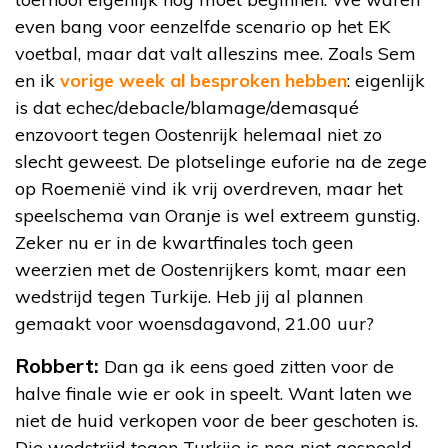
even bang voor eenzelfde scenario op het EK
voetbal, maar dat valt alleszins mee. Zoals Sem
en ik
vorige week al besproken hebben
: eigenlijk
is dat echec/debacle/blamage/demasqué
enzovoort tegen Oostenrijk helemaal niet zo
slecht geweest. De plotselinge euforie na de zege
op Roemenië vind ik vrij overdreven, maar het
speelschema van Oranje is wel extreem gunstig.
Zeker nu er in de kwartfinales toch geen
weerzien met de Oostenrijkers komt, maar een
wedstrijd tegen Turkije. Heb jij al plannen
gemaakt voor woensdagavond, 21.00 uur?
Robbert:
Dan ga ik eens goed zitten voor de
halve finale wie er ook in speelt. Want laten we
niet de huid verkopen voor de beer geschoten is.
Die wedstrijd tegen Turkije is nog niet gespeeld