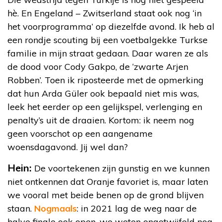
hè. En Engeland – Zwitserland staat ook nog ‘in
het voorprogramma’ op diezelfde avond. Ik heb al
een rondje scouting bij een voetbalgekke Turkse
familie in mijn straat gedaan. Daar waren ze als
de dood voor Cody Gakpo, de ‘zwarte Arjen
Robben’. Toen ik riposteerde met de opmerking
dat hun Arda Güler ook bepaald niet mis was,
leek het eerder op een gelijkspel, verlenging en
penalty’s uit de draaien. Kortom: ik neem nog
geen voorschot op een aangename
woensdagavond. Jij wel dan?
Hein:
De voortekenen zijn gunstig en we kunnen
niet ontkennen dat Oranje favoriet is, maar laten
we vooral met beide benen op de grond blijven
staan.
Nogmaals
: in 2021 lag de weg naar de
halve finale ook open, we weten ongetwijfeld nog