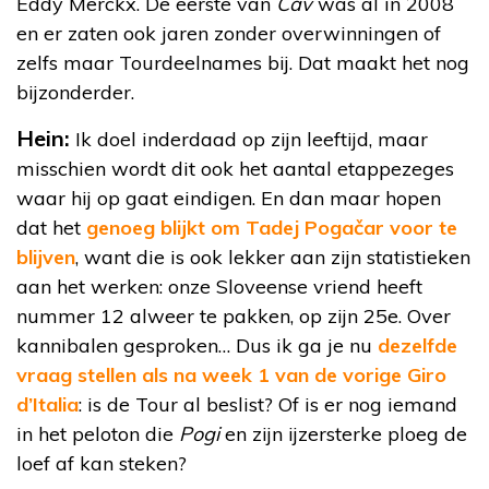
Eddy Merckx. De eerste van
Cav
was al in 2008
en er zaten ook jaren zonder overwinningen of
zelfs maar Tourdeelnames bij. Dat maakt het nog
bijzonderder.
Hein:
Ik doel inderdaad op zijn leeftijd, maar
misschien wordt dit ook het aantal etappezeges
waar hij op gaat eindigen. En dan maar hopen
dat het
genoeg blijkt om Tadej Pogačar voor te
blijven
, want die is ook lekker aan zijn statistieken
aan het werken: onze Sloveense vriend heeft
nummer 12 alweer te pakken, op zijn 25e. Over
kannibalen gesproken… Dus ik ga je nu
dezelfde
vraag stellen als na week 1 van de vorige Giro
d’Italia
: is de Tour al beslist? Of is er nog iemand
in het peloton die
Pogi
en zijn ijzersterke ploeg de
loef af kan steken?