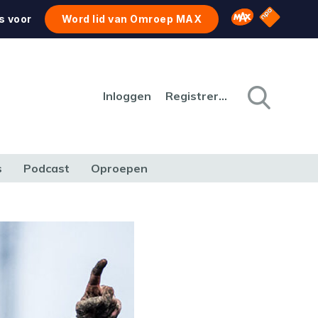
NPO Star
Omroep MAX
s voor
Word lid van Omroep MAX
Inloggen
Registreren
s
Podcast
Oproepen
CULTUUR
NATUUR & MILIEU
REIZEN & VERKEER