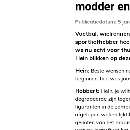
modder en 
Publicatiedatum: 5 ja
Voetbal, wielrennen
sportliefhebber he
we nu echt voor thu
Hein blikken op dez
Hein:
Beste wensen no
beginnen: hoe was jouw
Robbert:
Hein, je wil
degradeerde zijn tege
figuranten in de zomp
afgelopen weken lijkt
genoten van het magis