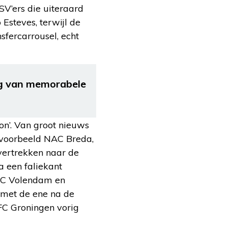
SV’ers die uiteraard
Esteves, terwijl de
sfercarrousel, echt
g van memorabele
son’. Van groot nieuws
ijvoorbeeld NAC Breda,
vertrekken naar de
a een faliekant
 FC Volendam en
 met de ene na de
 FC Groningen vorig