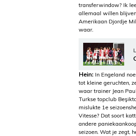
transferwindow? Ik le
allemaal willen blijve
Amerikaan Djordje Miha
waar.
L
Hein:
In Engeland noeme
tot kleine geruchten,
waar trainer Jean Pau
Turkse topclub Beşikta
mislukte 1e seizoensh
Vitesse? Dat soort ka
andere paniekaankoop 
seizoen. Wat je zegt,