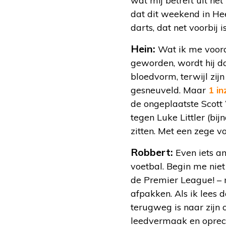
wat mij betreft uit h
dat dit weekend in Hee
darts, dat net voorbij 
Hein:
Wat ik me voora
geworden, wordt hij 
bloedvorm, terwijl zij
gesneuveld. Maar
1 i
de ongeplaatste Scott
tegen Luke Littler (b
zitten. Met een zege v
Robbert:
Even iets an
voetbal. Begin me niet 
de Premier League! – 
afpakken. Als ik lees
terugweg is naar zijn 
leedvermaak en oprech