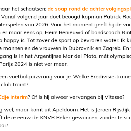
naar het schaatsen:
de soap rond de achtervolgingsp
st. Vanaf volgend jaar doet beoogd kopman Patrick R
terspelen van 2026. Voor het moment geeft hij de vo
om er maar eens op, Hein! Benieuwd of bondscoach Rin
happy is. Tot zover de sport op bevroren water. Ik ki
de mannen en de vrouwen in Dubrovnik en Zagreb. En w
ang is in het Argentijnse Mar del Plata, mét olympis
rijs 2024 is niet ver meer.
en voetbalquizvraag voor je. Welke Eredivisie-trainer
club traint?
Edje interim
? Of is hij alweer vervangen bij Vitesse?
nog wel, maar komt uit Apeldoorn. Het is Jeroen Rijsdij
eft deze eeuw de KNVB Beker gewonnen, zonder te sco
ooi?