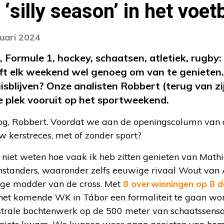
‘silly season’ in het voet
nuari 2024
, Formule 1, hockey, schaatsen, atletiek, rugby
eft elk weekend wel genoeg om van te geniete
isblijven? Onze analisten Robbert (terug van zi
e plek vooruit op het sportweekend.
g, Robbert. Voordat we aan de openingscolumn van d
 kerstreces, met of zonder sport?
t niet weten hoe vaak ik heb zitten genieten van Mathi
nstanders, waaronder zelfs eeuwige rivaal Wout van 
ige modder van de cross. Met
8 overwinningen op 8 
 het komende WK in Tábor een formaliteit te gaan wor
trale bochtenwerk op de 500 meter van schaatssensat