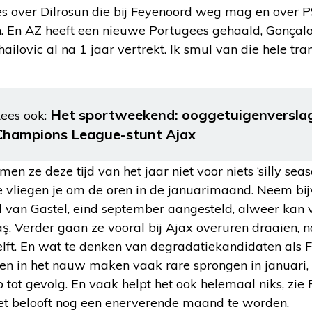
es over Dilrosun die bij Feyenoord weg mag en over P
n. En AZ heeft een nieuwe Portugees gehaald, Gonçalo 
ilovic al na 1 jaar vertrekt. Ik smul van die hele tran
Het sportweekend: ooggetuigenversla
ees ook:
Champions League-stunt Ajax
n ze deze tijd van het jaar niet voor niets ‘silly sea
 ze vliegen je om de oren in de januarimaand. Neem b
l van Gastel, eind september aangesteld, alweer kan 
ş. Verder gaan ze vooral bij Ajax overuren draaien, n
elft. En wat te denken van degradatiekandidaten als
tten in het nauw maken vaak rare sprongen in januari,
tot gevolg. En vaak helpt het ook helemaal niks, zie
 het belooft nog een enerverende maand te worden.