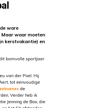
bal
: de ware
n. Maar waar moeten
jn kerstvakantie) en
it bomvolle sportjaar
eu van der Poel. Hij
Aert, tot eenvoudige
deelnames
de
den. Verder heb ik
ie Jenning de Boo, die