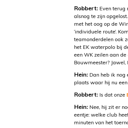
Robbert:
Even terug 
alsnog te zijn opgelo
met het oog op de Win
‘individuele route’. K
teamonderdelen ook zo 
het EK waterpolo bij 
een WK zeilen aan de g
Bouwmeester? Jawel, Pa
Hein:
Dan heb ik nog e
plaats waar hij nu een 
Robbert:
Is dat onze
Hein:
Nee, hij zit er 
eentje: welke club he
minuten van het toern