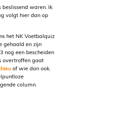
s beslissend waren. Ik
ag volgt hier dan op
ens het NK Voetbalquiz
e gehaald en zijn
023 nog een bescheiden
s overtroffen gaat
thieu
of wie dan ook.
elpuntloze
lgende column.