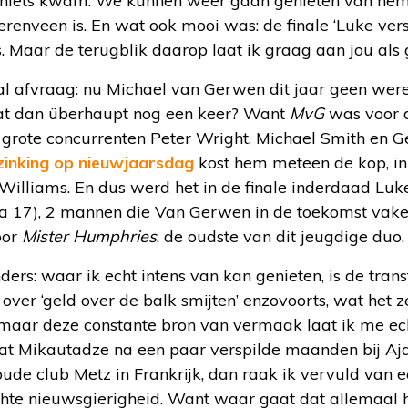
et niets kwam. We kunnen weer gaan genieten van hem
renveen is. En wat ook mooi was: de finale ‘Luke vers
is. Maar de terugblik daarop laat ik graag aan jou als 
l afvraag: nu Michael van Gerwen dit jaar geen wer
dat dan überhaupt nog een keer? Want
MvG
was voor d
n grote concurrenten Peter Wright, Michael Smith en 
nzinking op nieuwjaarsdag
kost hem meteen de kop, in
 Williams. En dus werd het in de finale inderdaad Lu
ijna 17), 2 mannen die Van Gerwen in de toekomst va
oor
Mister Humphries
, de oudste van dit jeugdige duo.
ders: waar ik echt intens van kan genieten, is de tran
over ‘geld over de balk smijten’ enzovoorts, wat het ze
maar deze constante bron van vermaak laat ik me e
 dat Mikautadze na een paar verspilde maanden bij Aj
oude club Metz in Frankrijk, dan raak ik vervuld van
te nieuwsgierigheid. Want waar gaat dat allemaal h