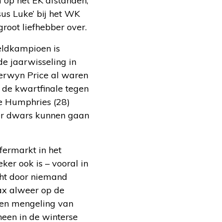
 op het EK afstanden,
us Luke’ bij het WK
groot liefhebber over.
eldkampioen is
e jaarwisseling in
Gerwyn Price al waren
 de kwartfinale tegen
ke Humphries (28)
ker dwars kunnen gaan
sfermarkt in het
ker ook is – vooral in
cht door niemand
ax alweer op de
 een mengeling van
een in de winterse