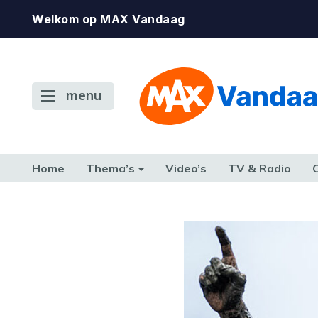
Welkom op MAX Vandaag
menu
Home
Thema’s
Video’s
TV & Radio
CONSUMENT
ETEN & DRINKEN
FAMILIE & RELATIE
GELD, W
TERUG NAAR TOEN