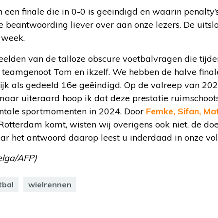
n een finale die in 0-0 is geëindigd en waarin penalty’
 de beantwoording liever over aan onze lezers. De uitsl
 week.
eelden van de talloze obscure voetbalvragen die tijd
n teamgenoot Tom en ikzelf. We hebben de halve final
elijk als gedeeld 16e geëindigd. Op de valreep van 2
 maar uiteraard hoop ik dat deze prestatie ruimschoot
tale sportmomenten in 2024. Door
Femke, Sifan, Ma
t Rotterdam komt, wisten wij overigens ook niet, de do
r het antwoord daarop leest u inderdaad in onze vo
elga/AFP)
tbal
wielrennen