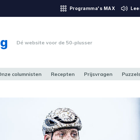
Programma's MAX
Lee
Dé website voor de 50-plusser
Onze columnisten
Recepten
Prijsvragen
Puzzel
ERK & RECHT
GEZONDHEID & SPORT
HUIS, TUIN & HOBBY
MEDIA & 