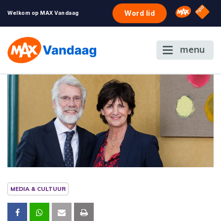
NPO S
Omroep 
Word lid
Welkom op MAX Vandaag
menu
MEDIA & CULTUUR